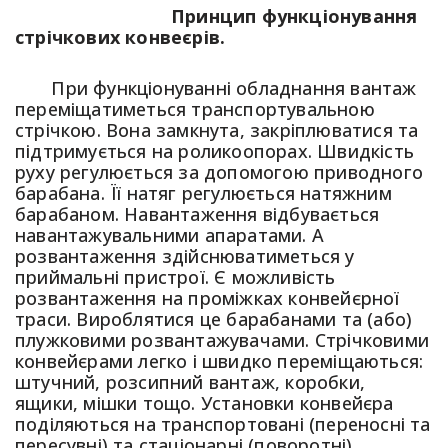
Принцип функціонування
стрічкових конвеєрів.
При функціонуванні обладнання вантаж
переміщатиметься транспортувальною
стрічкою. Вона замкнута, закріплюватися та
підтримується на роликоопорах. Швидкість
руху регулюється за допомогою приводного
барабана. Її натяг регулюється натяжним
барабаном. Навантаження відбувається
навантажувальними апаратами. А
розвантаження здійснюватиметься у
приймальні пристрої. Є можливість
розвантаження на проміжках конвейєрної
траси. Вироблятися це барабанами та (або)
плужковими розвантажувачами. Стрічковими
конвейєрами легко і швидко переміщаються:
штучний, розсипний вантаж, коробки,
ящики, мішки тощо. Установки конвейєра
поділяються на транспортовані (переносні та
пересувні) та стаціонарні (поворотні).