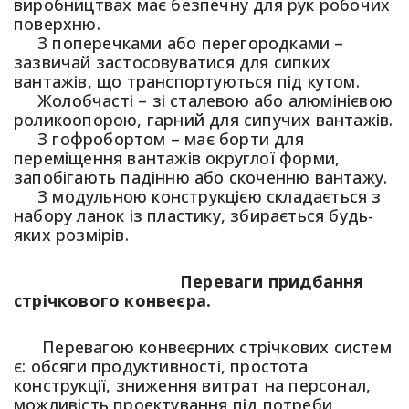
виробництвах має безпечну для рук робочих
поверхню.
З поперечками або перегородками –
зазвичай застосовуватися для сипких
вантажів, що транспортуються під кутом.
Жолобчасті – зі сталевою або алюмінієвою
роликоопорою, гарний для сипучих вантажів.
З гофробортом – має борти для
переміщення вантажів округлої форми,
запобігають падінню або скоченню вантажу.
З модульною конструкцією складається з
набору ланок із пластику, збирається будь-
яких розмірів.
Переваги придбання
стрічкового конвеєра.
Перевагою конвеєрних стрічкових систем
є: обсяги продуктивності, простота
конструкції, зниження витрат на персонал,
можливість проектування під потреби