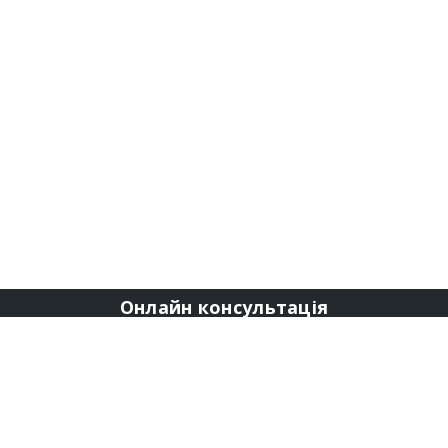
Онлайн консультація
Графік роботи
лок-П’ятниця З 09:00 до 18:00
Субота-Неділя 