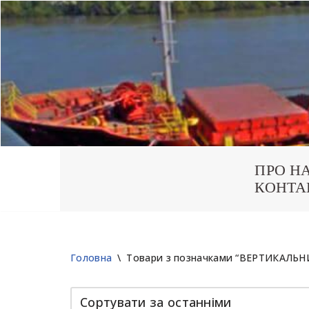
ПРО Н
Перейти
КОНТА
до
вмісту
Головна
\
Товари з позначками “ВЕРТИКАЛЬ