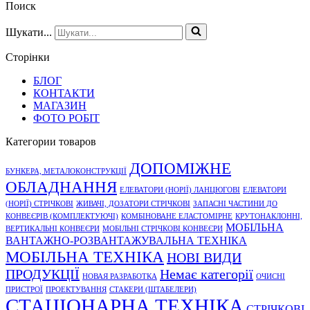
Поиск
Шукати...
Сторінки
БЛОГ
КОНТАКТИ
МАГАЗИН
ФОТО РОБІТ
Категории товаров
ДОПОМІЖНЕ
БУНКЕРА, МЕТАЛОКОНСТРУКЦІЇ
ОБЛАДНАННЯ
ЕЛЕВАТОРИ (НОРІЇ) ЛАНЦЮГОВІ
ЕЛЕВАТОРИ
(НОРІЇ) СТРІЧКОВІ
ЖИВАЧІ, ДОЗАТОРИ СТРІЧКОВІ
ЗАПАСНІ ЧАСТИНИ ДО
КОНВЕЄРІВ (КОМПЛЕКТУЮЧІ)
КОМБІНОВАНЕ ЕЛАСТОМІРНЕ
КРУТОНАКЛОННІ,
МОБІЛЬНА
ВЕРТИКАЛЬНІ КОНВЕЄРИ
МОБІЛЬНІ СТРІЧКОВІ КОНВЕЄРИ
ВАНТАЖНО-РОЗВАНТАЖУВАЛЬНА ТЕХНІКА
МОБІЛЬНА ТЕХНІКА
НОВІ ВИДИ
ПРОДУКЦІЇ
Немає категорії
НОВАЯ РАЗРАБОТКА
ОЧИСНІ
ПРИСТРОЇ
ПРОЕКТУВАННЯ
СТАКЕРИ (ШТАБЕЛЕРИ)
СТАЦІОНАРНА ТЕХНІКА
СТРІЧКОВІ