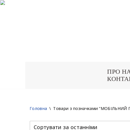
ПРО Н
Перейти
КОНТА
до
вмісту
Головна
\
Товари з позначками “МОБІЛЬНИ